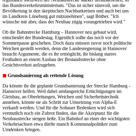
das Bundesverkehrsministerium. "Das ist sicher sinnvoll, um die
Bevölkerung in den skeptischen Nachbarkreisen und auch bei uns
im Landkreis Lüneburg gut mitzunehmen", sagt Böther. "Ich
wünsche mir aber, dass der Neubau zügig vorangetrieben wird."
Ob die Bahnstrecke Hamburg – Hannover neu gebaut wird,
entscheidet der Bundestag. Eigentlich sollte das noch vor der
Sommerpause geschehen. Doch dazu müssen zuvor noch politische
Weichen gestellt werden, denn die Landesregierung in Hannover
braucht Argumente, die es ihr ermöglicht, ihr bislang starres
Festhalten an einem Ausbau der Bestandsstrecke ohne
Gesichtsverlust aufzugeben.
◼︎
Grundsanierung als rettende Lösung
Da könnte ihr die geplante Grundsanierung der Strecke Hamburg -
Hannover helfen. Weil dabei umfangreiche Ertüchtigungen im
Gleisbau, an Oberleitungen, Weichen und Sicherheitstechnik
anstehen, könnte sie als Schritt zur Umsetzung von Alpha-E
verkauft werden. Und für die Soltauer Bedenken wird sich
vermutlich noch ein Zubrot finden, das die Akzeptanz für die
Neubaustrecke steigen ließe. Ein Bahnhof an einer der wichtigsten
Verkehrsachsen etwa dürfte manch Kommunalpolitiker zum
Umdenken bringen.