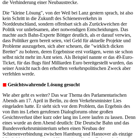
die Verhinderung einer Neubaustrecke.
Die "kleine Lösung", von der Weil bei Lanz gestern sprach, ist also
kein Schritt in die Zukunft des Schienenverkehrs in
Norddeutschland, sondern offenbart sich als Zurückweichen der
Politik vor unliebsamen, aber notwendigen Entscheidungen. Das
machte auch Bahn-Experte Böttger deutlich, als er darauf verwies,
dass Politiker gern bereit seien, viel Geld für aktuelle Projekte und
Probleme auszugeben, sich aber scheuen, die "wirklich dicken
Bretter" zu bohren, deren Ergebnisse erst vorlägen, wenn sie schon
selbst nicht mehr im Amt seien. Als Beispiel nannte er das 49-Euro-
Ticket, für das flugs fünf Milliarden Euro bereitgestellt wurden, das
seiner Ansicht nach den erhofften verkehrspolitischen Zweck aber
verfehlen werde.
◼︎
Gesichtswahrende Lösung gesucht
Wie aber geht es weiter? Das war Thema des Parlamentarischen
Abends am 17. April in Berlin, zu dem Verkehrsminister Lies
eingeladen hatte. Er sieht sich vor dem Problem, das Ergebnis des
von ihm ins Leben gerufenen Dialogforums ohne großen
Gesichtsverlust über kurz oder lang ins Leere laufen zu lassen. Denn
eines wurde an dem Abend deutlich: Die Deutsche Bahn und das
Bundesverkehrsministerium sehen einen Neubau der
Schienenverbindung zwischen Hamburg und Hannover als einzige