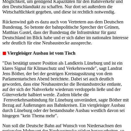
Möglichkeit, um genügend Kapazitäten für den Bahnverkehr und
den Deutschlandtakt zu schaffen. Nur dort sei außerdem die
Wirtschaftlichkeit gegeben, und diese ist rechtlich notwendig.
Rückenwind gab es dazu auch von Vertretern aus dem Deutschen
Bundestag. So betonte der bahnpolitische Sprecher der Grünen,
Matthias Gastel, dass der Bundestag die Infrastruktur für ganz
Deutschland im Blick habe und er sich daher im nationalen Interesse
sehr deutlich für eine Neubaustrecke ausspreche.
◼︎
Viergleisiger Ausbau ist vom Tisch
"Das bestätigt unsere Position als Landkreis Lüneburg und ist ein
klares Signal für Klimaschutz und Verkehrswende", sagt Landrat
Jens Böther, der bei der gestrigen Kreistagssitzung von dem
Parlamentarischen Abend berichtete. Dabei sei auch deutlich
geworden, dass eine Neubaustrecke die Bestandsstrecke entlaste,
auf der sich der Nahverkehr wiederum verdoppeln ließe und der
Güterverkehr halbiert werde. Zudem bliebe die
Fernverkehrsanbindung für Lüneburg unverändert, sagte Böther mit
Bezug auf Äußerungen aus Bahnkreisen. Ein viergleisiger Ausbau
durch Lüneburg oder der bestandsnahe Ausbau westlich davon sei
hingegen "kein Thema mehr".
Nun soll die Deutsche Bahn auf Wunsch von Niedersachsen den
regionalen Mehrwert der Neubaustrecke stärker herausarbeiten, so