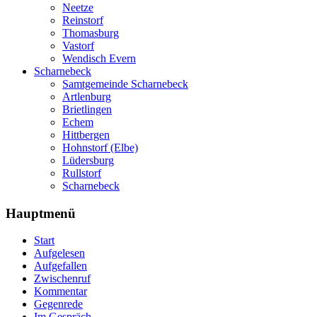
Neetze
Reinstorf
Thomasburg
Vastorf
Wendisch Evern
Scharnebeck
Samtgemeinde Scharnebeck
Artlenburg
Brietlingen
Echem
Hittbergen
Hohnstorf (Elbe)
Lüdersburg
Rullstorf
Scharnebeck
Hauptmenü
Start
Aufgelesen
Aufgefallen
Zwischenruf
Kommentar
Gegenrede
Im Gespräch