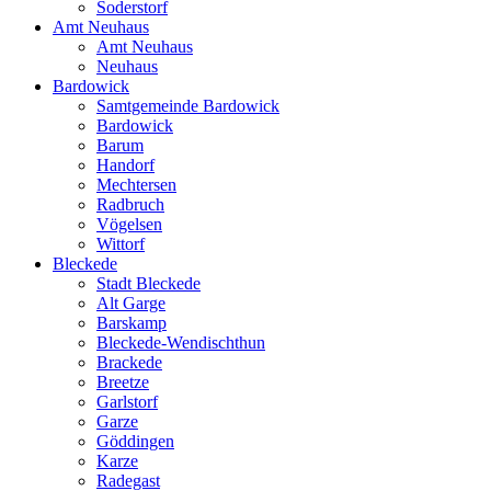
Soderstorf
Amt Neuhaus
Amt Neuhaus
Neuhaus
Bardowick
Samtgemeinde Bardowick
Bardowick
Barum
Handorf
Mechtersen
Radbruch
Vögelsen
Wittorf
Bleckede
Stadt Bleckede
Alt Garge
Barskamp
Bleckede-Wendischthun
Brackede
Breetze
Garlstorf
Garze
Göddingen
Karze
Radegast