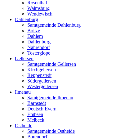
Rosenthal
Walmsburg
Wendewisch
Dahlenburg
Samtgemeinde Dahlenburg
Boitze
Dahlem
Dahlenburg
Nahrendorf
Tosterglope
Gellersen
Samtgemeinde Gellersen
Kirchgellersen
Reppenstedt
Südergellersen
Westergellersen
Ilmenau
Samtgemeinde Ilmenau
Barnstedt
Deutsch Evern
Embsen
Melbeck
Ostheide
Samtgemeinde Ostheide
Barendorf