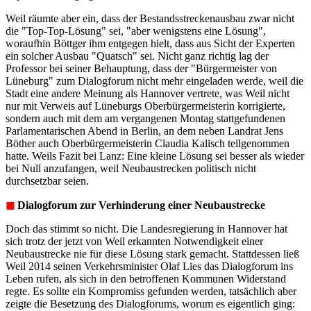
Weil räumte aber ein, dass der Bestandsstreckenausbau zwar nicht
die "Top-Top-Lösung" sei, "aber wenigstens eine Lösung",
woraufhin Böttger ihm entgegen hielt, dass aus Sicht der Experten
ein solcher Ausbau "Quatsch" sei. Nicht ganz richtig lag der
Professor bei seiner Behauptung, dass der "Bürgermeister von
Lüneburg" zum Dialogforum nicht mehr eingeladen werde, weil die
Stadt eine andere Meinung als Hannover vertrete, was Weil nicht
nur mit Verweis auf Lüneburgs Oberbürgermeisterin korrigierte,
sondern auch mit dem am vergangenen Montag stattgefundenen
Parlamentarischen Abend in Berlin, an dem neben Landrat Jens
Böther auch Oberbürgermeisterin Claudia Kalisch teilgenommen
hatte. Weils Fazit bei Lanz: Eine kleine Lösung sei besser als wieder
bei Null anzufangen, weil Neubaustrecken politisch nicht
durchsetzbar seien.
◼︎
Dialogforum zur Verhinderung einer Neubaustrecke
Doch das stimmt so nicht. Die Landesregierung in Hannover hat
sich trotz der jetzt von Weil erkannten Notwendigkeit einer
Neubaustrecke nie für diese Lösung stark gemacht. Stattdessen ließ
Weil 2014 seinen Verkehrsminister Olaf Lies das Dialogforum ins
Leben rufen, als sich in den betroffenen Kommunen Widerstand
regte. Es sollte ein Kompromiss gefunden werden, tatsächlich aber
zeigte die Besetzung des Dialogforums, worum es eigentlich ging: