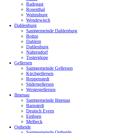
Radegast
Rosenthal
Walmsburg
Wendewisch
Dahlenburg
Samtgemeinde Dahlenburg
Boitze
Dahlem
Dahlenburg
Nahrendorf
Tosterglope
Gellersen
Samtgemeinde Gellersen
Kirchgellersen
Reppenstedt
Südergellersen
Westergellersen
Ilmenau
Samtgemeinde Ilmenau
Barnstedt
Deutsch Evern
Embsen
Melbeck
Ostheide
Samtgemeinde Ostheide