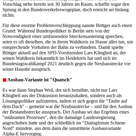
Vorschlag stehe bereits seit 30 Jahren im Raum, schaffte sogar den
Sprung in den Bundesverkehrswegeplan, doch erreicht sei bislang
nichts.
Für diese enorme Problemverschleppung nannte Böttger auch einen
Grund: Während Bundespolitiker in Berlin stets von der
Notwendigkeit einer umfassenden Streckensanierung sprechen,
seien es oft dieselben, die in ihrem Wahlkreis zu Hause alles tun, um
entsprechende Vorhaben der Bahn zu verhindern. Damit spielte
Böttger aktuell auf den SPD-Vorsitzenden Lars Klingbeil an, der
seinen Wahlkreis bekanntlich im Heidekreis hat und sich im
Bundestagswahlkampf 2021 deutlich gegen die Neubaustrecke vor
seiner Haustür aussprach.
◼︎
Ausbau-Variante ist "Quatsch"
Es war dann Stephan Weil, der sich bemühte, nicht nur Lars
Klingbeil aus der Diskussion herauszuhalten, sondern auch als
Lösungspolitiker aufzutreten, indem er sich gegen die "Taube auf
dem Dach" – gemeint war die Neubaustrecke – und für den Ausbau
der Bestandsstrecke aussprach. Der Ausbau sei das Ergebnis eines
"mühsamen Prozesses", den die damalige Landesregierung
angeschoben hatte und der schließlich im "Dialogforum Schiene
Nord" mündete, aus dem dann die umstrittene Ausbauvariante
Alpha-E hervorging.