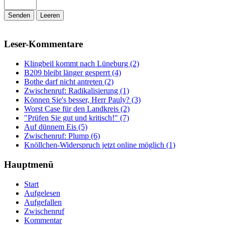
Senden
Leeren
Leser-Kommentare
Klingbeil kommt nach Lüneburg (2)
B209 bleibt länger gesperrt (4)
Bothe darf nicht antreten (2)
Zwischenruf: Radikalisierung (1)
Können Sie's besser, Herr Pauly? (3)
Worst Case für den Landkreis (2)
"Prüfen Sie gut und kritisch!" (7)
Auf dünnem Eis (5)
Zwischenruf: Plump (6)
Knöllchen-Widerspruch jetzt online möglich (1)
Hauptmenü
Start
Aufgelesen
Aufgefallen
Zwischenruf
Kommentar