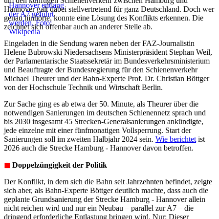
um den künftigen Schienenverkehr zwischen Hamburg und
Hannover galt dabei stellvertretend für ganz Deutschland. Doch wer
genau hinhörte, konnte eine Lösung des Konflikts erkennen. Die
zeichnet sich offenbar auch an anderer Stelle ab.
Eingeladen in die Sendung waren neben der FAZ-Journalistin
Helene Bubrowski Niedersachsens Ministerpräsident Stephan Weil,
der Parlamentarische Staatssekretär im Bundesverkehrsministerium
und Beauftragte der Bundesregierung für den Schienenverkehr
Michael Theurer und der Bahn-Experte Prof. Dr. Christian Böttger
von der Hochschule Technik und Wirtschaft Berlin.
Zur Sache ging es ab etwa der 50. Minute, als Theurer über die
notwendigen Sanierungen im deutschen Schienennetz sprach und
bis 2030 insgesamt 45 Strecken-Generalsanierungen ankündigte,
jede einzelne mit einer fünfmonatigen Vollsperrung. Start der
Sanierungen soll im zweiten Halbjahr 2024 sein.
Wie berichtet
ist
2026 auch die Strecke Hamburg - Hannover davon betroffen.
◼︎
Doppelzüngigkeit der Politik
Der Konflikt, in dem sich die Bahn seit Jahrzehnten befindet, zeigte
sich aber, als Bahn-Experte Böttger deutlich machte, dass auch die
geplante Grundsanierung der Strecke Hamburg - Hannover allein
nicht reichen wird und nur ein Neubau – parallel zur A7 – die
dringend erforderliche Entlastung bringen wird. Nur: Dieser