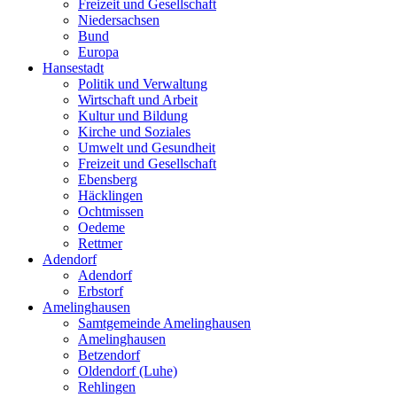
Freizeit und Gesellschaft
Niedersachsen
Bund
Europa
Hansestadt
Politik und Verwaltung
Wirtschaft und Arbeit
Kultur und Bildung
Kirche und Soziales
Umwelt und Gesundheit
Freizeit und Gesellschaft
Ebensberg
Häcklingen
Ochtmissen
Oedeme
Rettmer
Adendorf
Adendorf
Erbstorf
Amelinghausen
Samtgemeinde Amelinghausen
Amelinghausen
Betzendorf
Oldendorf (Luhe)
Rehlingen