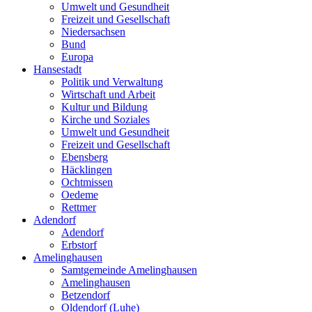
Umwelt und Gesundheit
Freizeit und Gesellschaft
Niedersachsen
Bund
Europa
Hansestadt
Politik und Verwaltung
Wirtschaft und Arbeit
Kultur und Bildung
Kirche und Soziales
Umwelt und Gesundheit
Freizeit und Gesellschaft
Ebensberg
Häcklingen
Ochtmissen
Oedeme
Rettmer
Adendorf
Adendorf
Erbstorf
Amelinghausen
Samtgemeinde Amelinghausen
Amelinghausen
Betzendorf
Oldendorf (Luhe)