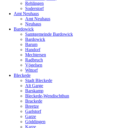
Rehlingen
Soderstorf
Amt Neuhaus
Amt Neuhaus
Neuhaus
Bardowick
Samtgemeinde Bardowick
Bardowick
Barum
Handorf
Mechtersen
Radbruch
Vögelsen
Wittorf
Bleckede
Stadt Bleckede
Alt Garge
Barskamp
Bleckede-Wendischthun
Brackede
Breetze
Garlstorf
Garze
Göddingen
Karze