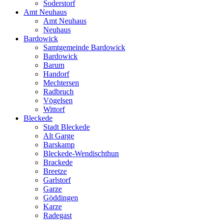
Soderstorf
Amt Neuhaus
Amt Neuhaus
Neuhaus
Bardowick
Samtgemeinde Bardowick
Bardowick
Barum
Handorf
Mechtersen
Radbruch
Vögelsen
Wittorf
Bleckede
Stadt Bleckede
Alt Garge
Barskamp
Bleckede-Wendischthun
Brackede
Breetze
Garlstorf
Garze
Göddingen
Karze
Radegast