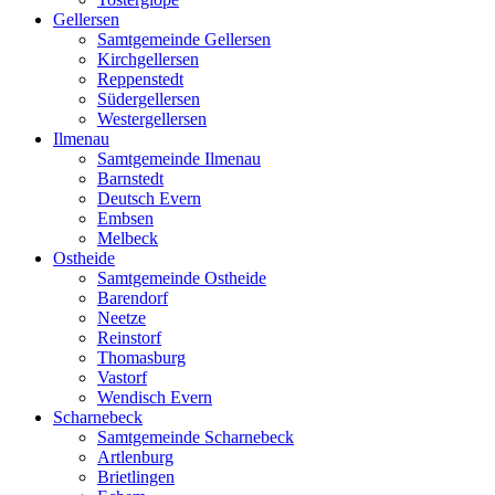
Gellersen
Samtgemeinde Gellersen
Kirchgellersen
Reppenstedt
Südergellersen
Westergellersen
Ilmenau
Samtgemeinde Ilmenau
Barnstedt
Deutsch Evern
Embsen
Melbeck
Ostheide
Samtgemeinde Ostheide
Barendorf
Neetze
Reinstorf
Thomasburg
Vastorf
Wendisch Evern
Scharnebeck
Samtgemeinde Scharnebeck
Artlenburg
Brietlingen