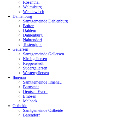
Rosenthal
Walmsburg
Wendewisch
Dahlenburg
Samtgemeinde Dahlenburg
Boitze
Dahlem
Dahlenburg
Nahrendorf
Tosterglope
Gellersen
Samtgemeinde Gellersen
Kirchgellersen
Reppenstedt
Südergellersen
Westergellersen
Ilmenau
Samtgemeinde Ilmenau
Barnstedt
Deutsch Evern
Embsen
Melbeck
Ostheide
Samtgemeinde Ostheide
Barendorf