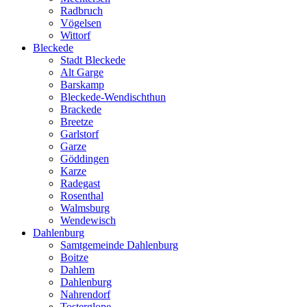
Radbruch
Vögelsen
Wittorf
Bleckede
Stadt Bleckede
Alt Garge
Barskamp
Bleckede-Wendischthun
Brackede
Breetze
Garlstorf
Garze
Göddingen
Karze
Radegast
Rosenthal
Walmsburg
Wendewisch
Dahlenburg
Samtgemeinde Dahlenburg
Boitze
Dahlem
Dahlenburg
Nahrendorf
Tosterglope