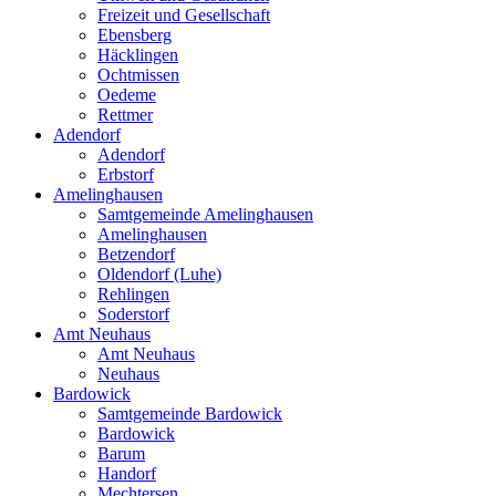
Freizeit und Gesellschaft
Ebensberg
Häcklingen
Ochtmissen
Oedeme
Rettmer
Adendorf
Adendorf
Erbstorf
Amelinghausen
Samtgemeinde Amelinghausen
Amelinghausen
Betzendorf
Oldendorf (Luhe)
Rehlingen
Soderstorf
Amt Neuhaus
Amt Neuhaus
Neuhaus
Bardowick
Samtgemeinde Bardowick
Bardowick
Barum
Handorf
Mechtersen