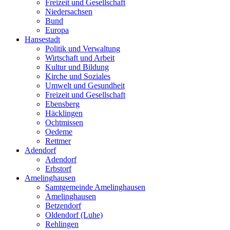
Freizeit und Gesellschaft
Niedersachsen
Bund
Europa
Hansestadt
Politik und Verwaltung
Wirtschaft und Arbeit
Kultur und Bildung
Kirche und Soziales
Umwelt und Gesundheit
Freizeit und Gesellschaft
Ebensberg
Häcklingen
Ochtmissen
Oedeme
Rettmer
Adendorf
Adendorf
Erbstorf
Amelinghausen
Samtgemeinde Amelinghausen
Amelinghausen
Betzendorf
Oldendorf (Luhe)
Rehlingen