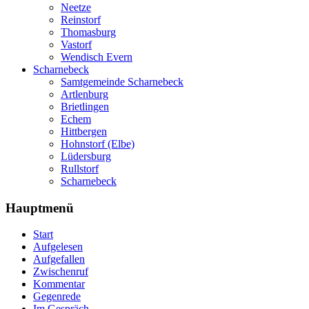
Neetze
Reinstorf
Thomasburg
Vastorf
Wendisch Evern
Scharnebeck
Samtgemeinde Scharnebeck
Artlenburg
Brietlingen
Echem
Hittbergen
Hohnstorf (Elbe)
Lüdersburg
Rullstorf
Scharnebeck
Hauptmenü
Start
Aufgelesen
Aufgefallen
Zwischenruf
Kommentar
Gegenrede
Im Gespräch