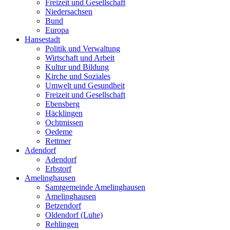
Freizeit und Gesellschaft
Niedersachsen
Bund
Europa
Hansestadt
Politik und Verwaltung
Wirtschaft und Arbeit
Kultur und Bildung
Kirche und Soziales
Umwelt und Gesundheit
Freizeit und Gesellschaft
Ebensberg
Häcklingen
Ochtmissen
Oedeme
Rettmer
Adendorf
Adendorf
Erbstorf
Amelinghausen
Samtgemeinde Amelinghausen
Amelinghausen
Betzendorf
Oldendorf (Luhe)
Rehlingen