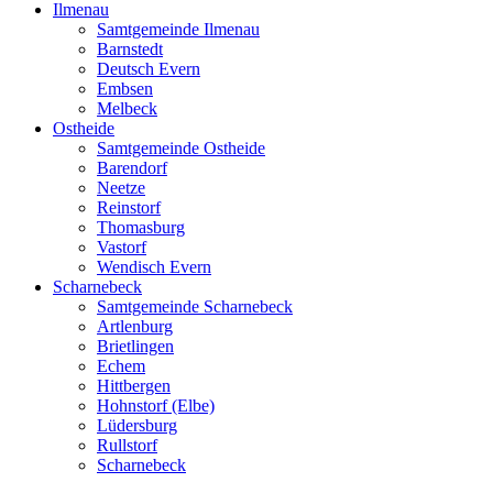
Ilmenau
Samtgemeinde Ilmenau
Barnstedt
Deutsch Evern
Embsen
Melbeck
Ostheide
Samtgemeinde Ostheide
Barendorf
Neetze
Reinstorf
Thomasburg
Vastorf
Wendisch Evern
Scharnebeck
Samtgemeinde Scharnebeck
Artlenburg
Brietlingen
Echem
Hittbergen
Hohnstorf (Elbe)
Lüdersburg
Rullstorf
Scharnebeck