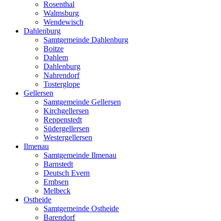
Rosenthal
Walmsburg
Wendewisch
Dahlenburg
Samtgemeinde Dahlenburg
Boitze
Dahlem
Dahlenburg
Nahrendorf
Tosterglope
Gellersen
Samtgemeinde Gellersen
Kirchgellersen
Reppenstedt
Südergellersen
Westergellersen
Ilmenau
Samtgemeinde Ilmenau
Barnstedt
Deutsch Evern
Embsen
Melbeck
Ostheide
Samtgemeinde Ostheide
Barendorf