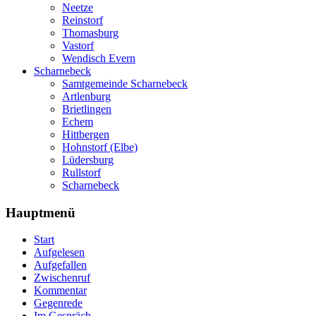
Neetze
Reinstorf
Thomasburg
Vastorf
Wendisch Evern
Scharnebeck
Samtgemeinde Scharnebeck
Artlenburg
Brietlingen
Echem
Hittbergen
Hohnstorf (Elbe)
Lüdersburg
Rullstorf
Scharnebeck
Hauptmenü
Start
Aufgelesen
Aufgefallen
Zwischenruf
Kommentar
Gegenrede
Im Gespräch