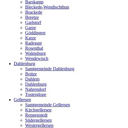
Barskamp
Bleckede-Wendischthun
Brackede
Breetze
Garlstorf
Garze
Göddingen
Karze
Radegast
Rosenthal
Walmsburg
Wendewisch
Dahlenburg
Samtgemeinde Dahlenburg
Boitze
Dahlem
Dahlenburg
Nahrendorf
Tosterglope
Gellersen
Samtgemeinde Gellersen
Kirchgellersen
Reppenstedt
Südergellersen
Westergellersen