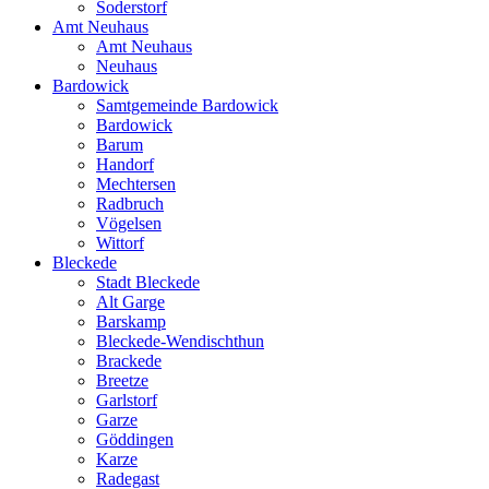
Soderstorf
Amt Neuhaus
Amt Neuhaus
Neuhaus
Bardowick
Samtgemeinde Bardowick
Bardowick
Barum
Handorf
Mechtersen
Radbruch
Vögelsen
Wittorf
Bleckede
Stadt Bleckede
Alt Garge
Barskamp
Bleckede-Wendischthun
Brackede
Breetze
Garlstorf
Garze
Göddingen
Karze
Radegast