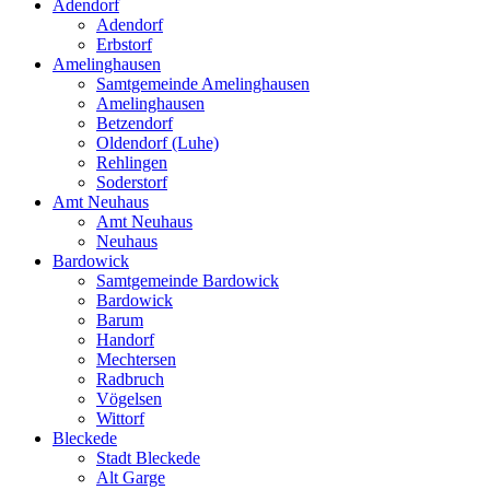
Adendorf
Adendorf
Erbstorf
Amelinghausen
Samtgemeinde Amelinghausen
Amelinghausen
Betzendorf
Oldendorf (Luhe)
Rehlingen
Soderstorf
Amt Neuhaus
Amt Neuhaus
Neuhaus
Bardowick
Samtgemeinde Bardowick
Bardowick
Barum
Handorf
Mechtersen
Radbruch
Vögelsen
Wittorf
Bleckede
Stadt Bleckede
Alt Garge