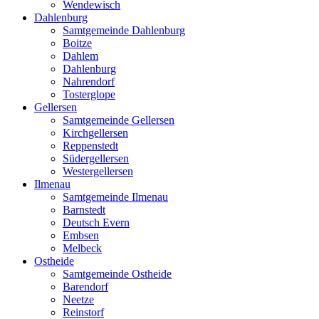
Wendewisch
Dahlenburg
Samtgemeinde Dahlenburg
Boitze
Dahlem
Dahlenburg
Nahrendorf
Tosterglope
Gellersen
Samtgemeinde Gellersen
Kirchgellersen
Reppenstedt
Südergellersen
Westergellersen
Ilmenau
Samtgemeinde Ilmenau
Barnstedt
Deutsch Evern
Embsen
Melbeck
Ostheide
Samtgemeinde Ostheide
Barendorf
Neetze
Reinstorf