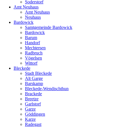
Soderstorf
Amt Neuhaus
Amt Neuhaus
Neuhaus
Bardowick
Samtgemeinde Bardowick
Bardowick
Barum
Handorf
Mechtersen
Radbruch
Vögelsen
Wittorf
Bleckede
Stadt Bleckede
Alt Garge
Barskamp
Bleckede-Wendischthun
Brackede
Breetze
Garlstorf
Garze
Göddingen
Karze
Radegast