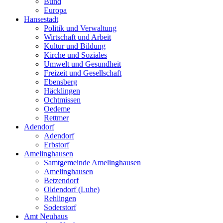
Bund
Europa
Hansestadt
Politik und Verwaltung
Wirtschaft und Arbeit
Kultur und Bildung
Kirche und Soziales
Umwelt und Gesundheit
Freizeit und Gesellschaft
Ebensberg
Häcklingen
Ochtmissen
Oedeme
Rettmer
Adendorf
Adendorf
Erbstorf
Amelinghausen
Samtgemeinde Amelinghausen
Amelinghausen
Betzendorf
Oldendorf (Luhe)
Rehlingen
Soderstorf
Amt Neuhaus