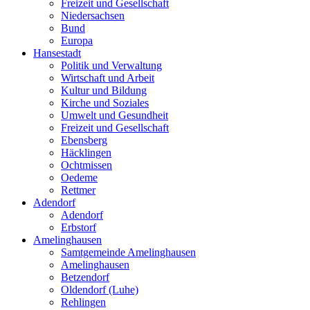
Freizeit und Gesellschaft
Niedersachsen
Bund
Europa
Hansestadt
Politik und Verwaltung
Wirtschaft und Arbeit
Kultur und Bildung
Kirche und Soziales
Umwelt und Gesundheit
Freizeit und Gesellschaft
Ebensberg
Häcklingen
Ochtmissen
Oedeme
Rettmer
Adendorf
Adendorf
Erbstorf
Amelinghausen
Samtgemeinde Amelinghausen
Amelinghausen
Betzendorf
Oldendorf (Luhe)
Rehlingen