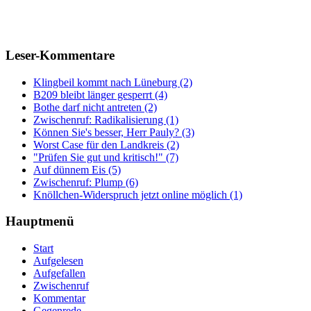
Leser-Kommentare
Klingbeil kommt nach Lüneburg (2)
B209 bleibt länger gesperrt (4)
Bothe darf nicht antreten (2)
Zwischenruf: Radikalisierung (1)
Können Sie's besser, Herr Pauly? (3)
Worst Case für den Landkreis (2)
"Prüfen Sie gut und kritisch!" (7)
Auf dünnem Eis (5)
Zwischenruf: Plump (6)
Knöllchen-Widerspruch jetzt online möglich (1)
Hauptmenü
Start
Aufgelesen
Aufgefallen
Zwischenruf
Kommentar
Gegenrede