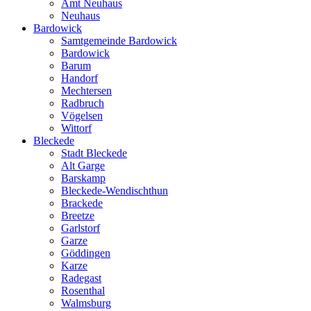
Amt Neuhaus
Neuhaus
Bardowick
Samtgemeinde Bardowick
Bardowick
Barum
Handorf
Mechtersen
Radbruch
Vögelsen
Wittorf
Bleckede
Stadt Bleckede
Alt Garge
Barskamp
Bleckede-Wendischthun
Brackede
Breetze
Garlstorf
Garze
Göddingen
Karze
Radegast
Rosenthal
Walmsburg