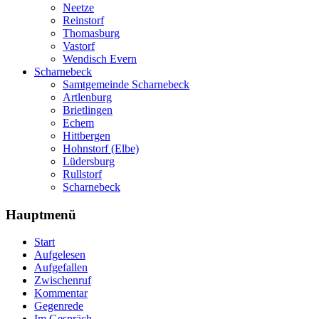
Neetze
Reinstorf
Thomasburg
Vastorf
Wendisch Evern
Scharnebeck
Samtgemeinde Scharnebeck
Artlenburg
Brietlingen
Echem
Hittbergen
Hohnstorf (Elbe)
Lüdersburg
Rullstorf
Scharnebeck
Hauptmenü
Start
Aufgelesen
Aufgefallen
Zwischenruf
Kommentar
Gegenrede
Im Gespräch