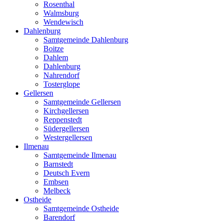
Rosenthal
Walmsburg
Wendewisch
Dahlenburg
Samtgemeinde Dahlenburg
Boitze
Dahlem
Dahlenburg
Nahrendorf
Tosterglope
Gellersen
Samtgemeinde Gellersen
Kirchgellersen
Reppenstedt
Südergellersen
Westergellersen
Ilmenau
Samtgemeinde Ilmenau
Barnstedt
Deutsch Evern
Embsen
Melbeck
Ostheide
Samtgemeinde Ostheide
Barendorf