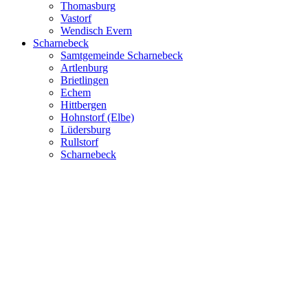
Thomasburg
Vastorf
Wendisch Evern
Scharnebeck
Samtgemeinde Scharnebeck
Artlenburg
Brietlingen
Echem
Hittbergen
Hohnstorf (Elbe)
Lüdersburg
Rullstorf
Scharnebeck