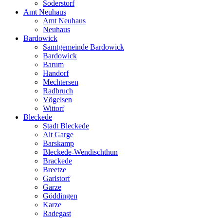
Soderstorf
Amt Neuhaus
Amt Neuhaus
Neuhaus
Bardowick
Samtgemeinde Bardowick
Bardowick
Barum
Handorf
Mechtersen
Radbruch
Vögelsen
Wittorf
Bleckede
Stadt Bleckede
Alt Garge
Barskamp
Bleckede-Wendischthun
Brackede
Breetze
Garlstorf
Garze
Göddingen
Karze
Radegast