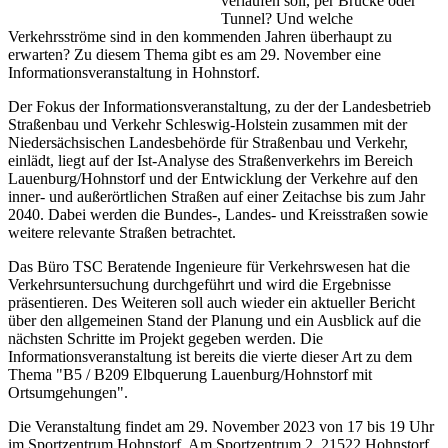
verlaufen soll, per Brücke oder
Tunnel? Und welche
Verkehrsströme sind in den kommenden Jahren überhaupt zu
erwarten? Zu diesem Thema gibt es am 29. November eine
Informationsveranstaltung in Hohnstorf.
Der Fokus der Informationsveranstaltung, zu der der Landesbetrieb
Straßenbau und Verkehr Schleswig-Holstein zusammen mit der
Niedersächsischen Landesbehörde für Straßenbau und Verkehr,
einlädt, liegt auf der Ist-Analyse des Straßenverkehrs im Bereich
Lauenburg/Hohnstorf und der Entwicklung der Verkehre auf den
inner- und außerörtlichen Straßen auf einer Zeitachse bis zum Jahr
2040. Dabei werden die Bundes-, Landes- und Kreisstraßen sowie
weitere relevante Straßen betrachtet.
Das Büro TSC Beratende Ingenieure für Verkehrswesen hat die
Verkehrsuntersuchung durchgeführt und wird die Ergebnisse
präsentieren. Des Weiteren soll auch wieder ein aktueller Bericht
über den allgemeinen Stand der Planung und ein Ausblick auf die
nächsten Schritte im Projekt gegeben werden. Die
Informationsveranstaltung ist bereits die vierte dieser Art zu dem
Thema "B5 / B209 Elbquerung Lauenburg/Hohnstorf mit
Ortsumgehungen".
Die Veranstaltung findet am 29. November 2023 von 17 bis 19 Uhr
im Sportzentrum Hohnstorf, Am Sportzentrum 2, 21522 Hohnstorf,