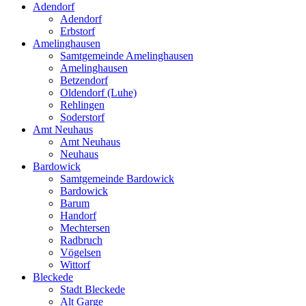
Adendorf
Adendorf
Erbstorf
Amelinghausen
Samtgemeinde Amelinghausen
Amelinghausen
Betzendorf
Oldendorf (Luhe)
Rehlingen
Soderstorf
Amt Neuhaus
Amt Neuhaus
Neuhaus
Bardowick
Samtgemeinde Bardowick
Bardowick
Barum
Handorf
Mechtersen
Radbruch
Vögelsen
Wittorf
Bleckede
Stadt Bleckede
Alt Garge