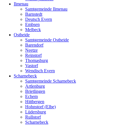
Ilmenau
Samtgemeinde Ilmenau
Barnstedt
Deutsch Evern
Embsen
Melbeck
Ostheide
Samtgemeinde Ostheide
Barendorf
Neetze
Reinstorf
Thomasburg
Vastorf
Wendisch Evern
Scharnebeck
Samtgemeinde Scharnebeck
Artlenburg
Brietlingen
Echem
Hittbergen
Hohnstorf (Elbe)
Lüdersburg
Rullstorf
Scharnebeck