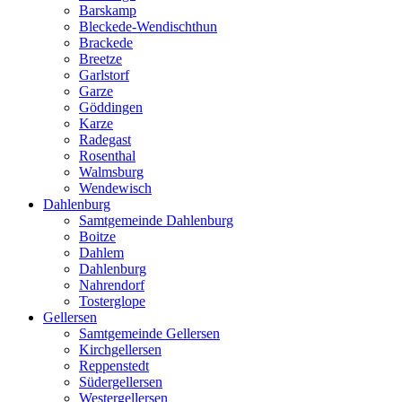
Barskamp
Bleckede-Wendischthun
Brackede
Breetze
Garlstorf
Garze
Göddingen
Karze
Radegast
Rosenthal
Walmsburg
Wendewisch
Dahlenburg
Samtgemeinde Dahlenburg
Boitze
Dahlem
Dahlenburg
Nahrendorf
Tosterglope
Gellersen
Samtgemeinde Gellersen
Kirchgellersen
Reppenstedt
Südergellersen
Westergellersen