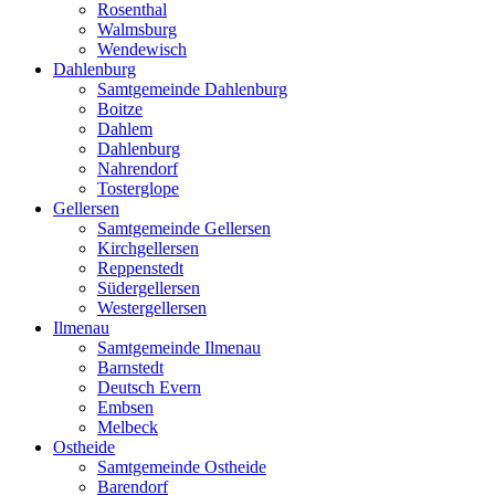
Rosenthal
Walmsburg
Wendewisch
Dahlenburg
Samtgemeinde Dahlenburg
Boitze
Dahlem
Dahlenburg
Nahrendorf
Tosterglope
Gellersen
Samtgemeinde Gellersen
Kirchgellersen
Reppenstedt
Südergellersen
Westergellersen
Ilmenau
Samtgemeinde Ilmenau
Barnstedt
Deutsch Evern
Embsen
Melbeck
Ostheide
Samtgemeinde Ostheide
Barendorf