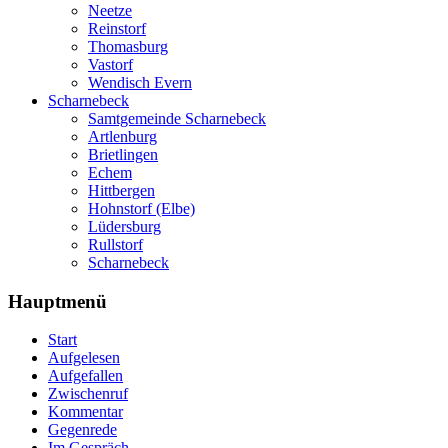
Neetze
Reinstorf
Thomasburg
Vastorf
Wendisch Evern
Scharnebeck
Samtgemeinde Scharnebeck
Artlenburg
Brietlingen
Echem
Hittbergen
Hohnstorf (Elbe)
Lüdersburg
Rullstorf
Scharnebeck
Hauptmenü
Start
Aufgelesen
Aufgefallen
Zwischenruf
Kommentar
Gegenrede
Im Gespräch