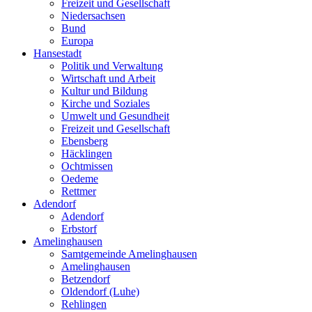
Freizeit und Gesellschaft
Niedersachsen
Bund
Europa
Hansestadt
Politik und Verwaltung
Wirtschaft und Arbeit
Kultur und Bildung
Kirche und Soziales
Umwelt und Gesundheit
Freizeit und Gesellschaft
Ebensberg
Häcklingen
Ochtmissen
Oedeme
Rettmer
Adendorf
Adendorf
Erbstorf
Amelinghausen
Samtgemeinde Amelinghausen
Amelinghausen
Betzendorf
Oldendorf (Luhe)
Rehlingen