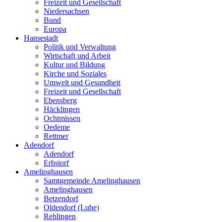
Freizeit und Gesellschaft
Niedersachsen
Bund
Europa
Hansestadt
Politik und Verwaltung
Wirtschaft und Arbeit
Kultur und Bildung
Kirche und Soziales
Umwelt und Gesundheit
Freizeit und Gesellschaft
Ebensberg
Häcklingen
Ochtmissen
Oedeme
Rettmer
Adendorf
Adendorf
Erbstorf
Amelinghausen
Samtgemeinde Amelinghausen
Amelinghausen
Betzendorf
Oldendorf (Luhe)
Rehlingen