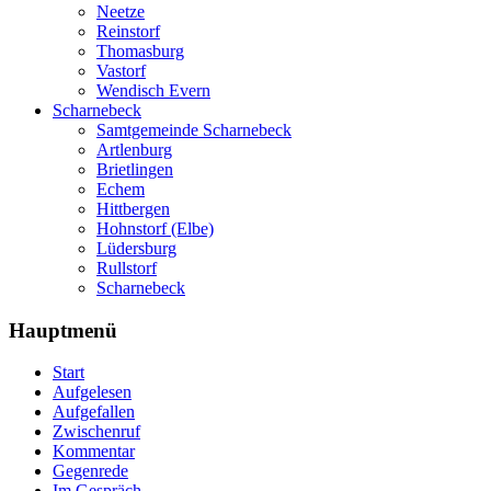
Neetze
Reinstorf
Thomasburg
Vastorf
Wendisch Evern
Scharnebeck
Samtgemeinde Scharnebeck
Artlenburg
Brietlingen
Echem
Hittbergen
Hohnstorf (Elbe)
Lüdersburg
Rullstorf
Scharnebeck
Hauptmenü
Start
Aufgelesen
Aufgefallen
Zwischenruf
Kommentar
Gegenrede
Im Gespräch