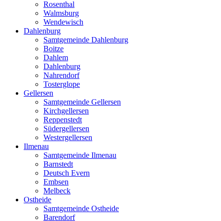
Rosenthal
Walmsburg
Wendewisch
Dahlenburg
Samtgemeinde Dahlenburg
Boitze
Dahlem
Dahlenburg
Nahrendorf
Tosterglope
Gellersen
Samtgemeinde Gellersen
Kirchgellersen
Reppenstedt
Südergellersen
Westergellersen
Ilmenau
Samtgemeinde Ilmenau
Barnstedt
Deutsch Evern
Embsen
Melbeck
Ostheide
Samtgemeinde Ostheide
Barendorf