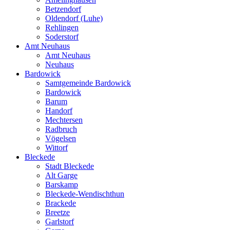
Betzendorf
Oldendorf (Luhe)
Rehlingen
Soderstorf
Amt Neuhaus
Amt Neuhaus
Neuhaus
Bardowick
Samtgemeinde Bardowick
Bardowick
Barum
Handorf
Mechtersen
Radbruch
Vögelsen
Wittorf
Bleckede
Stadt Bleckede
Alt Garge
Barskamp
Bleckede-Wendischthun
Brackede
Breetze
Garlstorf