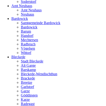
Soderstorf
Amt Neuhaus
Amt Neuhaus
Neuhaus
Bardowick
Samtgemeinde Bardowick
Bardowick
Barum
Handorf
Mechtersen
Radbruch
Vögelsen
Wittorf
Bleckede
Stadt Bleckede
Alt Garge
Barskamp
Bleckede-Wendischthun
Brackede
Breetze
Garlstorf
Garze
Göddingen
Karze
Radegast