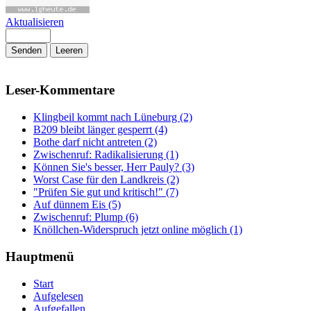
Aktualisieren
Senden
Leeren
Leser-Kommentare
Klingbeil kommt nach Lüneburg (2)
B209 bleibt länger gesperrt (4)
Bothe darf nicht antreten (2)
Zwischenruf: Radikalisierung (1)
Können Sie's besser, Herr Pauly? (3)
Worst Case für den Landkreis (2)
"Prüfen Sie gut und kritisch!" (7)
Auf dünnem Eis (5)
Zwischenruf: Plump (6)
Knöllchen-Widerspruch jetzt online möglich (1)
Hauptmenü
Start
Aufgelesen
Aufgefallen