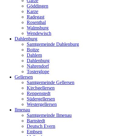
Garze
Göddingen
Karze
Radegast
Rosenthal
Walmsburg
Wendewisch
Dahlenburg
Samtgemeinde Dahlenburg
Boitze
Dahlem
Dahlenburg
Nahrendorf
Tosterglope
Gellersen
Samtgemeinde Gellersen
Kirchgellersen
Reppenstedt
Südergellersen
Westergellersen
Ilmenau
Samtgemeinde Ilmenau
Barnstedt
Deutsch Evern
Embsen