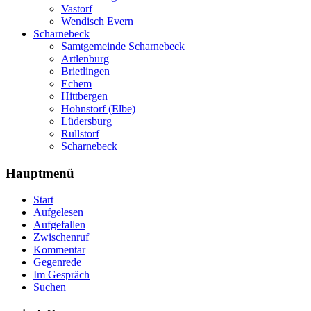
Vastorf
Wendisch Evern
Scharnebeck
Samtgemeinde Scharnebeck
Artlenburg
Brietlingen
Echem
Hittbergen
Hohnstorf (Elbe)
Lüdersburg
Rullstorf
Scharnebeck
Hauptmenü
Start
Aufgelesen
Aufgefallen
Zwischenruf
Kommentar
Gegenrede
Im Gespräch
Suchen