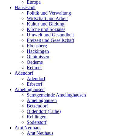
Europa
Hansestadt
Politik und Verwaltung
Wirtschaft und Arbeit
Kultur und Bildung
Kirche und Soziales
Umwelt und Gesundheit
Freizeit und Gesellschaft
Ebensberg
Häcklingen
Ochtmissen
Oedeme
Rettmer
Adendorf
Adendorf
Erbstorf
Amelinghausen
Samtgemeinde Amelinghausen
Amelinghausen
Betzendorf
Oldendorf (Luhe)
Rehlingen
Soderstorf
Amt Neuhaus
Amt Neuhaus