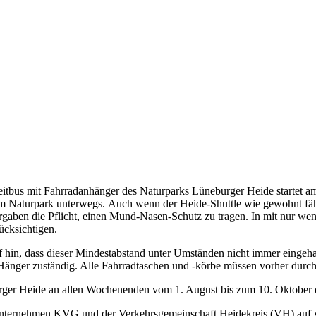
itbus mit Fahrradanhänger des Naturparks Lüneburger Heide startet am 
n im Naturpark unterwegs. Auch wenn der Heide-Shuttle wie gewohnt fäh
rgaben die Pflicht, einen Mund-Nasen-Schutz zu tragen. In mit nur weni
ücksichtigen.
 hin, dass dieser Mindestabstand unter Umständen nicht immer eingeha
en Hänger zuständig. Alle Fahrradtaschen und -körbe müssen vorher du
burger Heide an allen Wochenenden vom 1. August bis zum 10. Oktobe
sunternehmen KVG und der Verkehrsgemeinschaft Heidekreis (VH) auf 