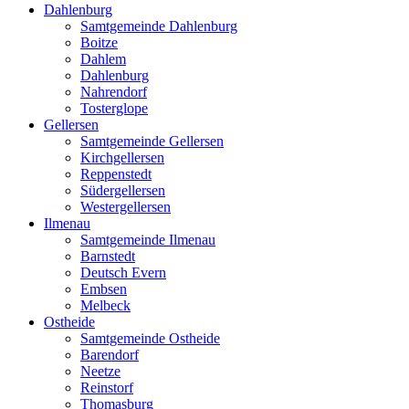
Dahlenburg
Samtgemeinde Dahlenburg
Boitze
Dahlem
Dahlenburg
Nahrendorf
Tosterglope
Gellersen
Samtgemeinde Gellersen
Kirchgellersen
Reppenstedt
Südergellersen
Westergellersen
Ilmenau
Samtgemeinde Ilmenau
Barnstedt
Deutsch Evern
Embsen
Melbeck
Ostheide
Samtgemeinde Ostheide
Barendorf
Neetze
Reinstorf
Thomasburg