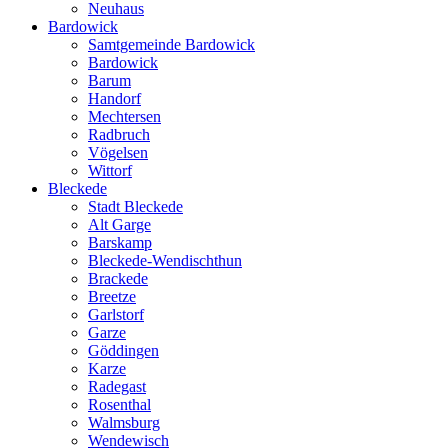
Neuhaus
Bardowick
Samtgemeinde Bardowick
Bardowick
Barum
Handorf
Mechtersen
Radbruch
Vögelsen
Wittorf
Bleckede
Stadt Bleckede
Alt Garge
Barskamp
Bleckede-Wendischthun
Brackede
Breetze
Garlstorf
Garze
Göddingen
Karze
Radegast
Rosenthal
Walmsburg
Wendewisch