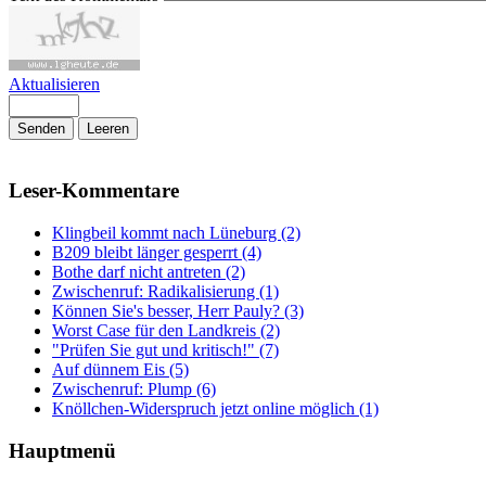
Aktualisieren
Senden
Leeren
Leser-Kommentare
Klingbeil kommt nach Lüneburg (2)
B209 bleibt länger gesperrt (4)
Bothe darf nicht antreten (2)
Zwischenruf: Radikalisierung (1)
Können Sie's besser, Herr Pauly? (3)
Worst Case für den Landkreis (2)
"Prüfen Sie gut und kritisch!" (7)
Auf dünnem Eis (5)
Zwischenruf: Plump (6)
Knöllchen-Widerspruch jetzt online möglich (1)
Hauptmenü