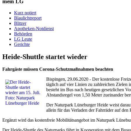
mein LG
Kurz notiert
Blaulichtreport
Blitzer
Apotheken-Notdienst
Behörden
LG Leute
Gerichte
Heide-Shuttle startet wieder
Fahrgäste müssen Corona-Schutzmaßnahmen beachten
Bispingen, 29.06.2020 - Der kostenlose Freize
täglich auf vier Linien zu zahlreichen Ziele
besteht im Bus nach heutigen gesetzlichen Vo
Abstandsregel von 1,50 Meter zueinander ber
Der Naturpark Lüneburger Heide weist darauf
allein für das Verladen der Fahrräder auf d
Ergänzt wird das kostenfreie Mobilitätsangebot im Naturpark Lüne
Der Heide-Shuttle des Naturparks fährt in Kooperation mit dem Bu