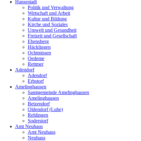
Hansestadt
Politik und Verwaltung
Wirtschaft und Arbeit
Kultur und Bildung
Kirche und Soziales
Umwelt und Gesundheit
Freizeit und Gesellschaft
Ebensberg
Häcklingen
Ochtmissen
Oedeme
Rettmer
Adendorf
Adendorf
Erbstorf
Amelinghausen
Samtgemeinde Amelinghausen
Amelinghausen
Betzendorf
Oldendorf (Luhe)
Rehlingen
Soderstorf
Amt Neuhaus
Amt Neuhaus
Neuhaus