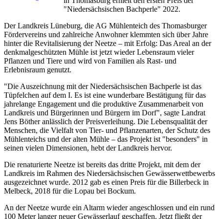
in Thomasburg erhielt den ersten Preis der
"Niedersächsischen Bachperle" 2022.
Der Landkreis Lüneburg, die AG Mühlenteich des Thomasburger
Fördervereins und zahlreiche Anwohner klemmten sich über Jahre
hinter die Revitalisierung der Neetze – mit Erfolg: Das Areal an der
denkmalgeschützten Mühle ist jetzt wieder Lebensraum vieler
Pflanzen und Tiere und wird von Familien als Rast- und
Erlebnisraum genutzt.
"Die Auszeichnung mit der Niedersächsischen Bachperle ist das
Tüpfelchen auf dem I. Es ist eine wunderbare Bestätigung für das
jahrelange Engagement und die produktive Zusammenarbeit von
Landkreis und Bürgerinnen und Bürgern im Dorf", sagte Landrat
Jens Böther anlässlich der Preisverleihung. Die Lebensqualität der
Menschen, die Vielfalt von Tier- und Pflanzenarten, der Schutz des
Mühlenteichs und der alten Mühle – das Projekt ist "besonders" in
seinen vielen Dimensionen, hebt der Landkreis hervor.
Die renaturierte Neetze ist bereits das dritte Projekt, mit dem der
Landkreis im Rahmen des Niedersächsischen Gewässerwettbewerbs
ausgezeichnet wurde. 2012 gab es einen Preis für die Billerbeck in
Melbeck, 2018 für die Lopau bei Bockum.
An der Neetze wurde ein Altarm wieder angeschlossen und ein rund
100 Meter langer neuer Gewässerlauf geschaffen. Jetzt fließt der