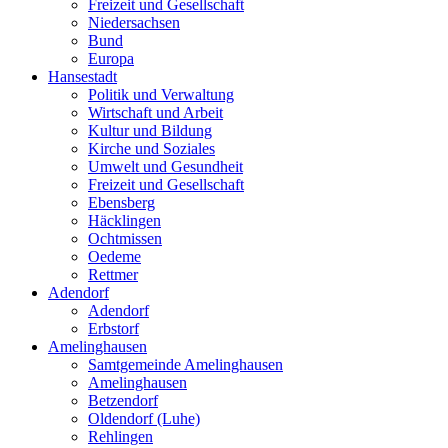
Freizeit und Gesellschaft
Niedersachsen
Bund
Europa
Hansestadt
Politik und Verwaltung
Wirtschaft und Arbeit
Kultur und Bildung
Kirche und Soziales
Umwelt und Gesundheit
Freizeit und Gesellschaft
Ebensberg
Häcklingen
Ochtmissen
Oedeme
Rettmer
Adendorf
Adendorf
Erbstorf
Amelinghausen
Samtgemeinde Amelinghausen
Amelinghausen
Betzendorf
Oldendorf (Luhe)
Rehlingen