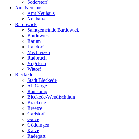
Soderstorf
Amt Neuhaus
Amt Neuhaus
Neuhaus
Bardowick
Samtgemeinde Bardowick
Bardowick
Barum
Handorf
Mechtersen
Radbruch
Vögelsen
Wittorf
Bleckede
Stadt Bleckede
Alt Garge
Barskamp
Bleckede-Wendischthun
Brackede
Breetze
Garlstorf
Garze
Göddingen
Karze
Radegast