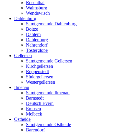
Rosenthal
Walmsburg
Wendewisch
Dahlenburg
Samtgemeinde Dahlenburg
Boitze
Dahlem
Dahlenburg
Nahrendorf
Tosterglope
Gellersen
Samtgemeinde Gellersen
Kirchgellersen
Reppenstedt
Südergellersen
Westergellersen
Ilmenau
Samtgemeinde Ilmenau
Barnstedt
Deutsch Evern
Embsen
Melbeck
Ostheide
Samtgemeinde Ostheide
Barendorf