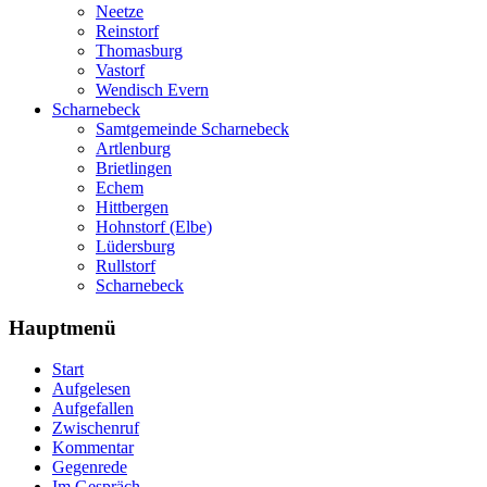
Neetze
Reinstorf
Thomasburg
Vastorf
Wendisch Evern
Scharnebeck
Samtgemeinde Scharnebeck
Artlenburg
Brietlingen
Echem
Hittbergen
Hohnstorf (Elbe)
Lüdersburg
Rullstorf
Scharnebeck
Hauptmenü
Start
Aufgelesen
Aufgefallen
Zwischenruf
Kommentar
Gegenrede
Im Gespräch