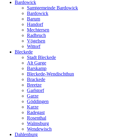
Bardowick
Samtgemeinde Bardowick
Bardowick
Barum
Handorf
Mechtersen
Radbruch
Vögelsen
Wittorf
Bleckede
Stadt Bleckede
Alt Garge
Barskamp
Bleckede-Wendischthun
Brackede
Breetze
Garlstorf
Garze
Göddingen
Karze
Radegast
Rosenthal
Walmsburg
Wendewisch
Dahlenburg