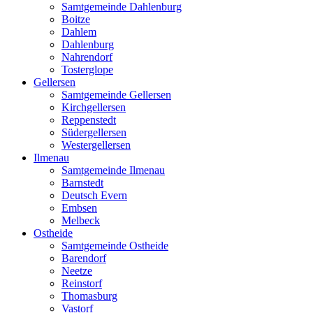
Samtgemeinde Dahlenburg
Boitze
Dahlem
Dahlenburg
Nahrendorf
Tosterglope
Gellersen
Samtgemeinde Gellersen
Kirchgellersen
Reppenstedt
Südergellersen
Westergellersen
Ilmenau
Samtgemeinde Ilmenau
Barnstedt
Deutsch Evern
Embsen
Melbeck
Ostheide
Samtgemeinde Ostheide
Barendorf
Neetze
Reinstorf
Thomasburg
Vastorf