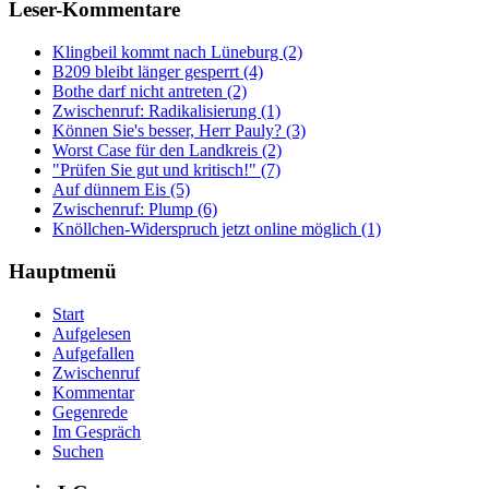
Leser-Kommentare
Klingbeil kommt nach Lüneburg (2)
B209 bleibt länger gesperrt (4)
Bothe darf nicht antreten (2)
Zwischenruf: Radikalisierung (1)
Können Sie's besser, Herr Pauly? (3)
Worst Case für den Landkreis (2)
"Prüfen Sie gut und kritisch!" (7)
Auf dünnem Eis (5)
Zwischenruf: Plump (6)
Knöllchen-Widerspruch jetzt online möglich (1)
Hauptmenü
Start
Aufgelesen
Aufgefallen
Zwischenruf
Kommentar
Gegenrede
Im Gespräch
Suchen