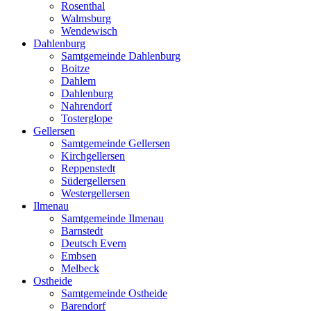
Rosenthal
Walmsburg
Wendewisch
Dahlenburg
Samtgemeinde Dahlenburg
Boitze
Dahlem
Dahlenburg
Nahrendorf
Tosterglope
Gellersen
Samtgemeinde Gellersen
Kirchgellersen
Reppenstedt
Südergellersen
Westergellersen
Ilmenau
Samtgemeinde Ilmenau
Barnstedt
Deutsch Evern
Embsen
Melbeck
Ostheide
Samtgemeinde Ostheide
Barendorf