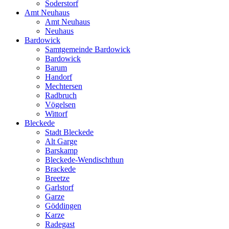
Soderstorf
Amt Neuhaus
Amt Neuhaus
Neuhaus
Bardowick
Samtgemeinde Bardowick
Bardowick
Barum
Handorf
Mechtersen
Radbruch
Vögelsen
Wittorf
Bleckede
Stadt Bleckede
Alt Garge
Barskamp
Bleckede-Wendischthun
Brackede
Breetze
Garlstorf
Garze
Göddingen
Karze
Radegast