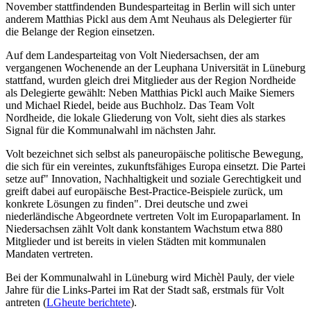
November stattfindenden Bundesparteitag in Berlin will sich unter
anderem Matthias Pickl aus dem Amt Neuhaus als Delegierter für
die Belange der Region einsetzen.
Auf dem Landesparteitag von Volt Niedersachsen, der am
vergangenen Wochenende an der Leuphana Universität in Lüneburg
stattfand, wurden gleich drei Mitglieder aus der Region Nordheide
als Delegierte gewählt: Neben Matthias Pickl auch Maike Siemers
und Michael Riedel, beide aus Buchholz. Das Team Volt
Nordheide, die lokale Gliederung von Volt, sieht dies als starkes
Signal für die Kommunalwahl im nächsten Jahr.
Volt bezeichnet sich selbst als paneuropäische politische Bewegung,
die sich für ein vereintes, zukunftsfähiges Europa einsetzt. Die Partei
setze auf" Innovation, Nachhaltigkeit und soziale Gerechtigkeit und
greift dabei auf europäische Best-Practice-Beispiele zurück, um
konkrete Lösungen zu finden". Drei deutsche und zwei
niederländische Abgeordnete vertreten Volt im Europaparlament. In
Niedersachsen zählt Volt dank konstantem Wachstum etwa 880
Mitglieder und ist bereits in vielen Städten mit kommunalen
Mandaten vertreten.
Bei der Kommunalwahl in Lüneburg wird Michèl Pauly, der viele
Jahre für die Links-Partei im Rat der Stadt saß, erstmals für Volt
antreten (
LGheute berichtete
).