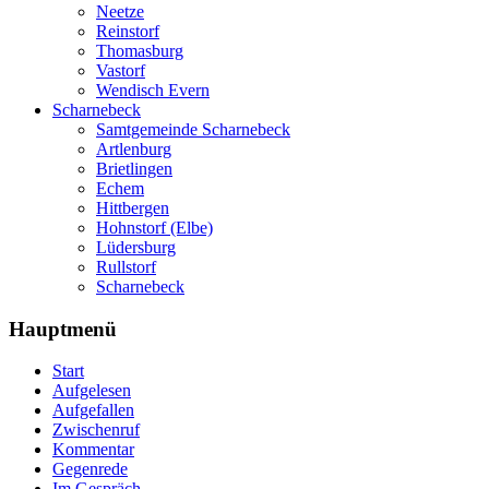
Neetze
Reinstorf
Thomasburg
Vastorf
Wendisch Evern
Scharnebeck
Samtgemeinde Scharnebeck
Artlenburg
Brietlingen
Echem
Hittbergen
Hohnstorf (Elbe)
Lüdersburg
Rullstorf
Scharnebeck
Hauptmenü
Start
Aufgelesen
Aufgefallen
Zwischenruf
Kommentar
Gegenrede
Im Gespräch