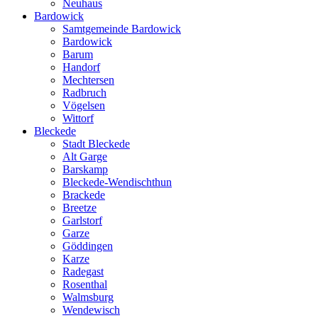
Neuhaus
Bardowick
Samtgemeinde Bardowick
Bardowick
Barum
Handorf
Mechtersen
Radbruch
Vögelsen
Wittorf
Bleckede
Stadt Bleckede
Alt Garge
Barskamp
Bleckede-Wendischthun
Brackede
Breetze
Garlstorf
Garze
Göddingen
Karze
Radegast
Rosenthal
Walmsburg
Wendewisch