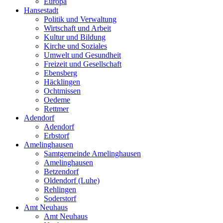
Europa
Hansestadt
Politik und Verwaltung
Wirtschaft und Arbeit
Kultur und Bildung
Kirche und Soziales
Umwelt und Gesundheit
Freizeit und Gesellschaft
Ebensberg
Häcklingen
Ochtmissen
Oedeme
Rettmer
Adendorf
Adendorf
Erbstorf
Amelinghausen
Samtgemeinde Amelinghausen
Amelinghausen
Betzendorf
Oldendorf (Luhe)
Rehlingen
Soderstorf
Amt Neuhaus
Amt Neuhaus