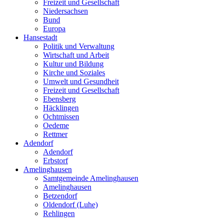
Freizeit und Gesellschaft
Niedersachsen
Bund
Europa
Hansestadt
Politik und Verwaltung
Wirtschaft und Arbeit
Kultur und Bildung
Kirche und Soziales
Umwelt und Gesundheit
Freizeit und Gesellschaft
Ebensberg
Häcklingen
Ochtmissen
Oedeme
Rettmer
Adendorf
Adendorf
Erbstorf
Amelinghausen
Samtgemeinde Amelinghausen
Amelinghausen
Betzendorf
Oldendorf (Luhe)
Rehlingen