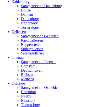
Dahlenburg
Samtgemeinde Dahlenburg
Boitze
Dahlem
Dahlenburg
Nahrendorf
Tosterglope
Gellersen
Samtgemeinde Gellersen
Kirchgellersen
Reppenstedt
Südergellersen
Westergellersen
Ilmenau
Samtgemeinde Ilmenau
Barnstedt
Deutsch Evern
Embsen
Melbeck
Ostheide
Samtgemeinde Ostheide
Barendorf
Neetze
Reinstorf
Thomasburg