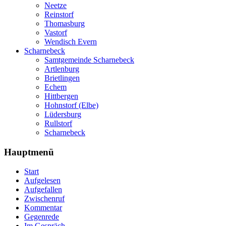
Neetze
Reinstorf
Thomasburg
Vastorf
Wendisch Evern
Scharnebeck
Samtgemeinde Scharnebeck
Artlenburg
Brietlingen
Echem
Hittbergen
Hohnstorf (Elbe)
Lüdersburg
Rullstorf
Scharnebeck
Hauptmenü
Start
Aufgelesen
Aufgefallen
Zwischenruf
Kommentar
Gegenrede
Im Gespräch