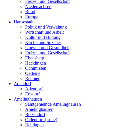
Freizeit und Gesellschaft
Niedersachsen
Bund
Europa
Hansestadt
Politik und Verwaltung
Wirtschaft und Arbeit
Kultur und Bildung
Kirche und Soziales
Umwelt und Gesundheit
Freizeit und Gesellschaft
Ebensberg
Häcklingen
Ochtmissen
Oedeme
Rettmer
Adendorf
Adendorf
Erbstorf
Amelinghausen
Samtgemeinde Amelinghausen
Amelinghausen
Betzendorf
Oldendorf (Luhe)
Rehlingen