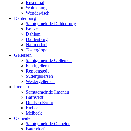
Rosenthal
Walmsburg
Wendewisch
Dahlenburg
Samtgemeinde Dahlenburg
Boitze
Dahlem
Dahlenburg
Nahrendorf
Tosterglope
Gellersen
Samtgemeinde Gellersen
Kirchgellersen
Reppenstedt
Südergellersen
Westergellersen
Ilmenau
Samtgemeinde Ilmenau
Barnstedt
Deutsch Evern
Embsen
Melbeck
Ostheide
Samtgemeinde Ostheide
Barendorf