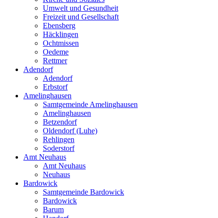
Umwelt und Gesundheit
Freizeit und Gesellschaft
Ebensberg
Häcklingen
Ochtmissen
Oedeme
Rettmer
Adendorf
Adendorf
Erbstorf
Amelinghausen
Samtgemeinde Amelinghausen
Amelinghausen
Betzendorf
Oldendorf (Luhe)
Rehlingen
Soderstorf
Amt Neuhaus
Amt Neuhaus
Neuhaus
Bardowick
Samtgemeinde Bardowick
Bardowick
Barum