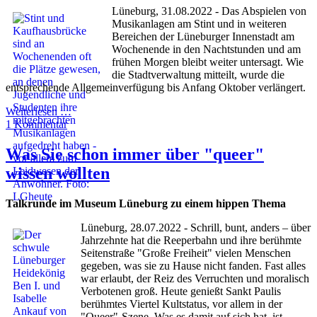
Lüneburg, 31.08.2022 - Das Abspielen von
Musikanlagen am Stint und in weiteren
Bereichen der Lüneburger Innenstadt am
Wochenende in den Nachtstunden und am
frühen Morgen bleibt weiter untersagt. Wie
die Stadtverwaltung mitteilt, wurde die
entsprechende Allgemeinverfügung bis Anfang Oktober verlängert.
Weiterlesen …
1 Kommentar
Was Sie schon immer über "queer"
wissen wollten
Talkrunde im Museum Lüneburg zu einem hippen Thema
Lüneburg, 28.07.2022 - Schrill, bunt, anders – über
Jahrzehnte hat die Reeperbahn und ihre berühmte
Seitenstraße "Große Freiheit" vielen Menschen
gegeben, was sie zu Hause nicht fanden. Fast alles
war erlaubt, der Reiz des Verruchten und moralisch
Verbotenen groß. Heute genießt Sankt Paulis
berühmtes Viertel Kultstatus, vor allem in der
"Queer"-Szene. Was es damit auf sich hat, ist