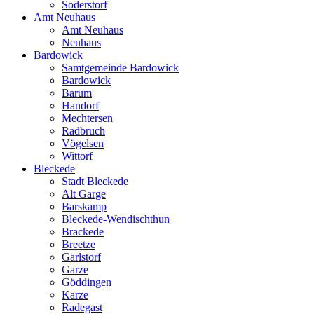
Soderstorf
Amt Neuhaus
Amt Neuhaus
Neuhaus
Bardowick
Samtgemeinde Bardowick
Bardowick
Barum
Handorf
Mechtersen
Radbruch
Vögelsen
Wittorf
Bleckede
Stadt Bleckede
Alt Garge
Barskamp
Bleckede-Wendischthun
Brackede
Breetze
Garlstorf
Garze
Göddingen
Karze
Radegast