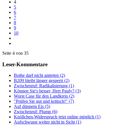
4
5
6
7
8
9
10
Seite 4 von 35
Leser-Kommentare
Bothe darf nicht antreten (2)
B209 bleibt länger gesperrt (2)
Zwischenruf: Radikalisierung (1)
Können Sie's besser, Herr Pauly? (3)
Worst Case für den Landkreis (2)
"Prüfen Sie gut und kritisch!" (7)
Auf dünnem Eis (5)
Zwischenruf: Plump (6)
Knöllchen-Widerspruch jetzt online möglich (1)
Aufschwung weiter nicht in Sicht (1)