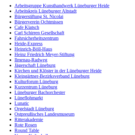
Arbeitsgruppe Kunsthandwerk Lüneburger Heide
Arbeitskreis Lüneburger Altstadt
Bürgerstiftung St. Nicolai
Bürgerverein Ochtmissen
Cafe Klatsch
Carl Schirren Gesellschaft
Fahrsicherheitszentrum
Heide-Express
Heinrich-Böll-Haus
Heinz Friedrich Meyer-Stiftung
Ilmenau-Radweg
Jägerschaft Lüneburg
Kirchen und Klöster in der Lüneburger Heide
Kleingärtner-Bezirksverband Lüneburg
Kulturforum Lüneburg
Kurzentrum Lüneburg
Lüneburger Bachorchester
Lüneflohmarkt
Lunatic
Orgelstadt Lüneburg
Ostpreußisches Landesmuseum
Ritterakademie
Rote Rosen
Round Table