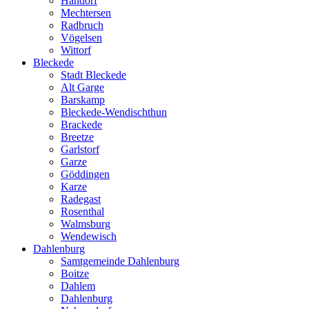
Handorf
Mechtersen
Radbruch
Vögelsen
Wittorf
Bleckede
Stadt Bleckede
Alt Garge
Barskamp
Bleckede-Wendischthun
Brackede
Breetze
Garlstorf
Garze
Göddingen
Karze
Radegast
Rosenthal
Walmsburg
Wendewisch
Dahlenburg
Samtgemeinde Dahlenburg
Boitze
Dahlem
Dahlenburg