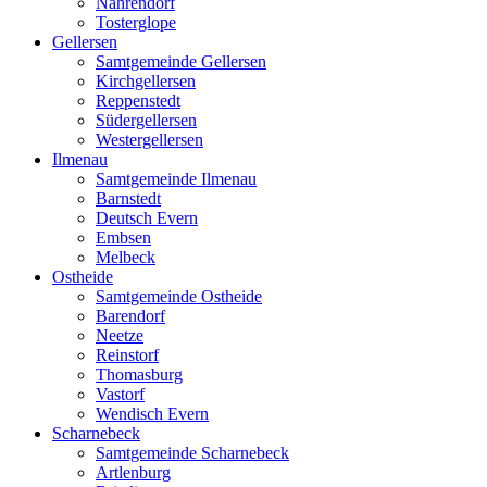
Nahrendorf
Tosterglope
Gellersen
Samtgemeinde Gellersen
Kirchgellersen
Reppenstedt
Südergellersen
Westergellersen
Ilmenau
Samtgemeinde Ilmenau
Barnstedt
Deutsch Evern
Embsen
Melbeck
Ostheide
Samtgemeinde Ostheide
Barendorf
Neetze
Reinstorf
Thomasburg
Vastorf
Wendisch Evern
Scharnebeck
Samtgemeinde Scharnebeck
Artlenburg