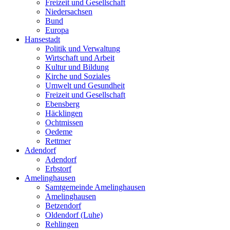
Freizeit und Gesellschaft
Niedersachsen
Bund
Europa
Hansestadt
Politik und Verwaltung
Wirtschaft und Arbeit
Kultur und Bildung
Kirche und Soziales
Umwelt und Gesundheit
Freizeit und Gesellschaft
Ebensberg
Häcklingen
Ochtmissen
Oedeme
Rettmer
Adendorf
Adendorf
Erbstorf
Amelinghausen
Samtgemeinde Amelinghausen
Amelinghausen
Betzendorf
Oldendorf (Luhe)
Rehlingen