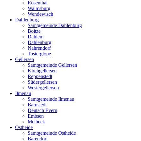
Rosenthal
Walmsburg
Wendewisch
Dahlenburg
Samtgemeinde Dahlenburg
Boitze
Dahlem
Dahlenburg
Nahrendorf
Tosterglope
Gellersen
Samtgemeinde Gellersen
Kirchgellersen
Reppenstedt
Südergellersen
Westergellersen
Ilmenau
Samtgemeinde Ilmenau
Barnstedt
Deutsch Evern
Embsen
Melbeck
Ostheide
Samtgemeinde Ostheide
Barendorf