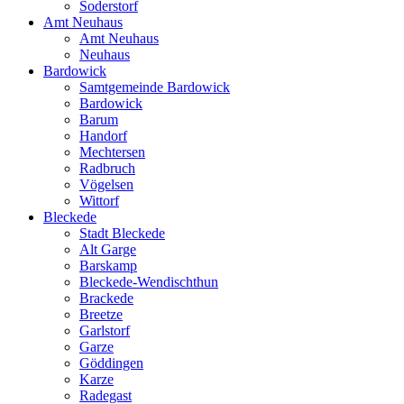
Soderstorf
Amt Neuhaus
Amt Neuhaus
Neuhaus
Bardowick
Samtgemeinde Bardowick
Bardowick
Barum
Handorf
Mechtersen
Radbruch
Vögelsen
Wittorf
Bleckede
Stadt Bleckede
Alt Garge
Barskamp
Bleckede-Wendischthun
Brackede
Breetze
Garlstorf
Garze
Göddingen
Karze
Radegast