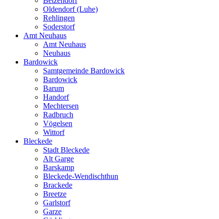
Betzendorf
Oldendorf (Luhe)
Rehlingen
Soderstorf
Amt Neuhaus
Amt Neuhaus
Neuhaus
Bardowick
Samtgemeinde Bardowick
Bardowick
Barum
Handorf
Mechtersen
Radbruch
Vögelsen
Wittorf
Bleckede
Stadt Bleckede
Alt Garge
Barskamp
Bleckede-Wendischthun
Brackede
Breetze
Garlstorf
Garze