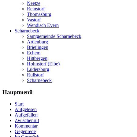
Neetze
Reinstorf
Thomasburg
Vastorf
Wendisch Evern
Scharnebeck
Samtgemeinde Scharnebeck
Artlenburg
Brietlingen
Echem
Hittbergen
Hohnstorf (Elbe)
Lüdersburg
Rullstorf
Scharnebeck
Hauptmenü
Start
Aufgelesen
Aufgefallen
Zwischenruf
Kommentar
Gegenrede
Im Gespräch